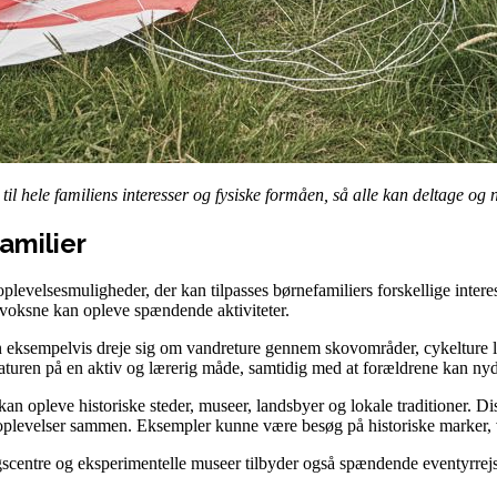
 til hele familiens interesser og fysiske formåen, så alle kan deltage og
familier
evelsesmuligheder, der kan tilpasses børnefamiliers forskellige interes
 voksne kan opleve spændende aktiviteter.
 eksempelvis dreje sig om vandreture gennem skovområder, cykelture lang
e naturen på en aktiv og lærerig måde, samtidig med at forældrene kan n
 kan opleve historiske steder, museer, landsbyer og lokale traditioner.
 oplevelser sammen. Eksempler kunne være besøg på historiske marker, viki
ngscentre og eksperimentelle museer tilbyder også spændende eventyrre