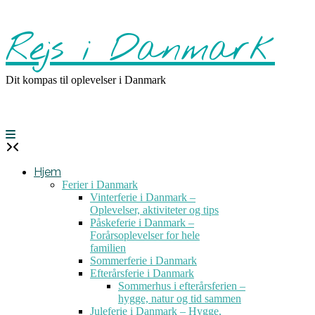
Skip
to
Rejs i Danmark
content
Dit kompas til oplevelser i Danmark
Hjem
Ferier i Danmark
Vinterferie i Danmark –
Oplevelser, aktiviteter og tips
Påskeferie i Danmark –
Forårsoplevelser for hele
familien
Sommerferie i Danmark
Efterårsferie i Danmark
Sommerhus i efterårsferien –
hygge, natur og tid sammen
Juleferie i Danmark – Hygge,