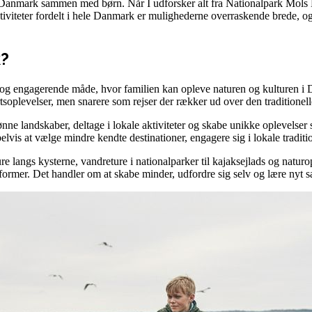
Danmark sammen med børn. Når I udforsker alt fra Nationalpark Mols Bje
viteter fordelt i hele Danmark er mulighederne overraskende brede, og 
k?
 og engagerende måde, hvor familien kan opleve naturen og kulturen 
oplevelser, men snarere som rejser der rækker ud over den traditionel
ønne landskaber, deltage i lokale aktiviteter og skabe unikke oplevels
elvis at vælge mindre kendte destinationer, engagere sig i lokale tradi
re langs kysterne, vandreture i nationalparker til kajaksejlads og naturo
former. Det handler om at skabe minder, udfordre sig selv og lære nyt