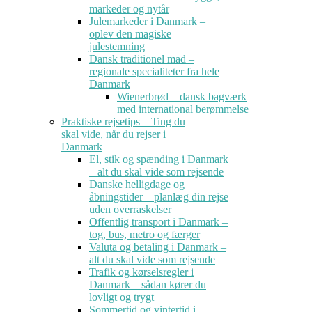
markeder og nytår
Julemarkeder i Danmark –
oplev den magiske
julestemning
Dansk traditionel mad –
regionale specialiteter fra hele
Danmark
Wienerbrød – dansk bagværk
med international berømmelse
Praktiske rejsetips – Ting du
skal vide, når du rejser i
Danmark
El, stik og spænding i Danmark
– alt du skal vide som rejsende
Danske helligdage og
åbningstider – planlæg din rejse
uden overraskelser
Offentlig transport i Danmark –
tog, bus, metro og færger
Valuta og betaling i Danmark –
alt du skal vide som rejsende
Trafik og kørselsregler i
Danmark – sådan kører du
lovligt og trygt
Sommertid og vintertid i