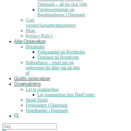
Danmark – alt du skal vide
Færgeovergange og
Betalingsbroer i Danmark
God
venner/Samarbejdspartnere
Blog.
Privacy Policy
Alle Oplevelse
Bornholm
Folkemødet på Bornholm
Danland på Bornholm
København – must see og
oplevelser du ikke må gå glip
af
Gratis oplevelser
Overnatning
Lej et sommerhus
Lej sommerhus hos DanCenter
Bestil Hotel
Ferieparker i Danmark
Hotelkæder i Danmark