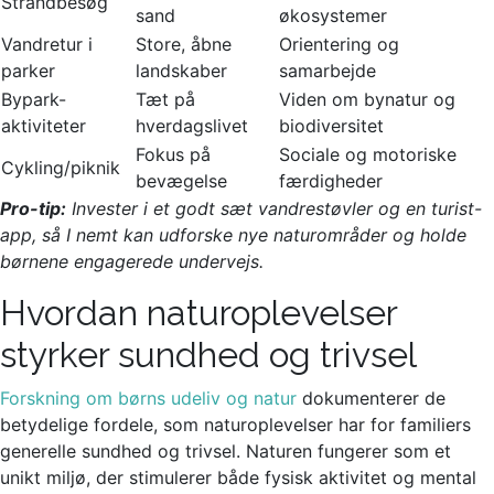
Strandbesøg
sand
økosystemer
Vandretur i
Store, åbne
Orientering og
parker
landskaber
samarbejde
Bypark-
Tæt på
Viden om bynatur og
aktiviteter
hverdagslivet
biodiversitet
Fokus på
Sociale og motoriske
Cykling/piknik
bevægelse
færdigheder
Pro-tip:
Invester i et godt sæt vandrestøvler og en turist-
app, så I nemt kan udforske nye naturområder og holde
børnene engagerede undervejs.
Hvordan naturoplevelser
styrker sundhed og trivsel
Forskning om børns udeliv og natur
dokumenterer de
betydelige fordele, som naturoplevelser har for familiers
generelle sundhed og trivsel. Naturen fungerer som et
unikt miljø, der stimulerer både fysisk aktivitet og mental