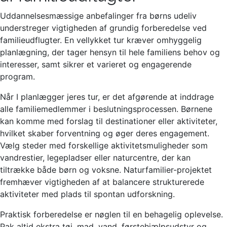
Uddannelsesmæssige anbefalinger fra børns udeliv
understreger vigtigheden af grundig forberedelse ved
familieudflugter. En vellykket tur kræver omhyggelig
planlægning, der tager hensyn til hele familiens behov og
interesser, samt sikrer et varieret og engagerende
program.
Når I planlægger jeres tur, er det afgørende at inddrage
alle familiemedlemmer i beslutningsprocessen. Børnene
kan komme med forslag til destinationer eller aktiviteter,
hvilket skaber forventning og øger deres engagement.
Vælg steder med forskellige aktivitetsmuligheder som
vandrestier, legepladser eller naturcentre, der kan
tiltrække både børn og voksne. Naturfamilier-projektet
fremhæver vigtigheden af at balancere strukturerede
aktiviteter med plads til spontan udforskning.
Praktisk forberedelse er nøglen til en behagelig oplevelse.
Pak altid ekstra tøj, mad, vand, førstehjælpsudstyr og