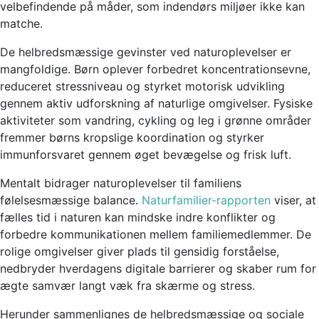
velbefindende på måder, som indendørs miljøer ikke kan
matche.
De helbredsmæssige gevinster ved naturoplevelser er
mangfoldige. Børn oplever forbedret koncentrationsevne,
reduceret stressniveau og styrket motorisk udvikling
gennem aktiv udforskning af naturlige omgivelser. Fysiske
aktiviteter som vandring, cykling og leg i grønne områder
fremmer børns kropslige koordination og styrker
immunforsvaret gennem øget bevægelse og frisk luft.
Mentalt bidrager naturoplevelser til familiens
følelsesmæssige balance.
Naturfamilier-rapporten
viser, at
fælles tid i naturen kan mindske indre konflikter og
forbedre kommunikationen mellem familiemedlemmer. De
rolige omgivelser giver plads til gensidig forståelse,
nedbryder hverdagens digitale barrierer og skaber rum for
ægte samvær langt væk fra skærme og stress.
Herunder sammenlignes de helbredsmæssige og sociale