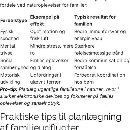
fordele ved naturoplevelser for familier:
Eksempel på
Typisk resultat for
Fordelstype
effekt
familien
Fysisk
Øget motion og
Bedre immunforsvar og
sundhed
frisk luft
energiniveau
Mental
Mindre stress, mere
Stærkere
trivsel
ro
følelsesmæssige bånd
Social
Fælles oplevelser
Bedre kommunikation og
samhørighed
og dialog
forståelse
Motorisk
Udfordringer i
Forbedret koordination
udvikling
ujævnt terræn
hos børn
Pro-tip:
Planlæg ugentlige familieture i naturen, hvor I
slukker elektroniske devices og fokuserer på fælles
oplevelser og sanseindtryk.
Praktiske tips til planlægning
af familieudflugter