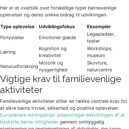
Her er et overblik over forskellige typer børnevenlige
oplevelser og deres unikke bidrag til udviklingen:
Type oplevelse
Udviklingsfokus
Eksempler
Legepladser,
Forlystelse
Emotionel glæde
teater
Kognition og
Workshops,
Læring
kreativitet
museum
Motorik og
Skovture,
Naturudforskning
nysgerrighed
naturcentre
Vigtige krav til familievenlige
aktiviteter
Familievenlige aktiviteter stiller en række centrale krav for
at sikre børns trivsel, sikkerhed og positive oplevelser.
Europæiske retningslinjer understreger betydningen af at
beskytte børns rettigheder
gennem omhyggelig
planlægning og implementering af aktiviteter, der tager