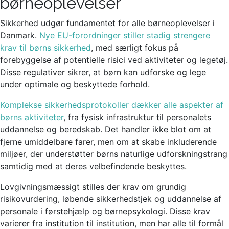
børneoplevelser
Sikkerhed udgør fundamentet for alle børneoplevelser i
Danmark.
Nye EU-forordninger stiller stadig strengere
krav til børns sikkerhed
, med særligt fokus på
forebyggelse af potentielle risici ved aktiviteter og legetøj.
Disse regulativer sikrer, at børn kan udforske og lege
under optimale og beskyttede forhold.
Komplekse sikkerhedsprotokoller dækker alle aspekter af
børns aktiviteter
, fra fysisk infrastruktur til personalets
uddannelse og beredskab. Det handler ikke blot om at
fjerne umiddelbare farer, men om at skabe inkluderende
miljøer, der understøtter børns naturlige udforskningstrang
samtidig med at deres velbefindende beskyttes.
Lovgivningsmæssigt stilles der krav om grundig
risikovurdering, løbende sikkerhedstjek og uddannelse af
personale i førstehjælp og børnepsykologi. Disse krav
varierer fra institution til institution, men har alle til formål