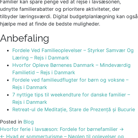
Familier kan spare penge ved at rejse i lavsæsonen,
udnytte familierabatter og prioritere aktiviteter, der
tilbyder læringsværdi. Digital budgetplanlægning kan også
hjælpe med at finde de bedste muligheder.
Anbefaling
Fordele Ved Familieoplevelser – Styrker Samvær Og
Læring – Rejs i Danmark
Hvorfor Opleve Børnenes Danmark – Mindeværdig
Familietid – Rejs i Danmark
Fordele ved familieudflugter for børn og voksne –
Rejs i Danmark
7 nyttige tips til weekendture for danske familier –
Rejs i Danmark
Retreat-ul de Meditație, Stare de Prezență și Bucurie
Posted in
Blog
Post
Hvorfor ferie i lavsæson: Fordele for børnefamilier
→
navigation
←
Hvad er sommerturisme – Nøglen til oplevelser og