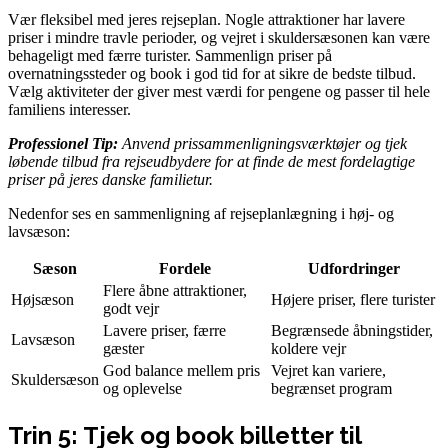
Vær fleksibel med jeres rejseplan. Nogle attraktioner har lavere
priser i mindre travle perioder, og vejret i skuldersæsonen kan være
behageligt med færre turister. Sammenlign priser på
overnatningssteder og book i god tid for at sikre de bedste tilbud.
Vælg aktiviteter der giver mest værdi for pengene og passer til hele
familiens interesser.
Professionel Tip:
Anvend prissammenligningsværktøjer og tjek
løbende tilbud fra rejseudbydere for at finde de mest fordelagtige
priser på jeres danske familietur.
Nedenfor ses en sammenligning af rejseplanlægning i høj- og
lavsæson:
Sæson
Fordele
Udfordringer
Flere åbne attraktioner,
Højsæson
Højere priser, flere turister
godt vejr
Lavere priser, færre
Begrænsede åbningstider,
Lavsæson
gæster
koldere vejr
God balance mellem pris
Vejret kan variere,
Skuldersæson
og oplevelse
begrænset program
Trin 5: Tjek og book billetter til