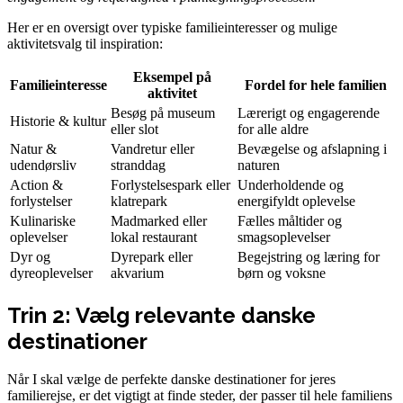
Her er en oversigt over typiske familieinteresser og mulige
aktivitetsvalg til inspiration:
Eksempel på
Familieinteresse
Fordel for hele familien
aktivitet
Besøg på museum
Lærerigt og engagerende
Historie & kultur
eller slot
for alle aldre
Natur &
Vandretur eller
Bevægelse og afslapning i
udendørsliv
stranddag
naturen
Action &
Forlystelsespark eller
Underholdende og
forlystelser
klatrepark
energifyldt oplevelse
Kulinariske
Madmarked eller
Fælles måltider og
oplevelser
lokal restaurant
smagsoplevelser
Dyr og
Dyrepark eller
Begejstring og læring for
dyreoplevelser
akvarium
børn og voksne
Trin 2: Vælg relevante danske
destinationer
Når I skal vælge de perfekte danske destinationer for jeres
familierejse, er det vigtigt at finde steder, der passer til hele familiens