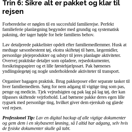
Trin 6: Sikre alt er pakket og klar til
rejsen
Forberedelse er nøglen til en succesfuld familierejse. Perfekt
familieferie planlægning begynder med grundig og systematisk
pakning, der tager højde for hele familiens behov.
Lav detaljerede pakkelister opdelt efter familiemedlemmer. Husk at
medtage sæsonbestemt tøj, ekstra skiftetøj til børn, lægemidler,
personlige plejeprodukter og udstyr til jeres planlagte aktiviteter.
Overvej praktiske detaljer som opladere, rejsedokumenter,
forsikringspapirer og et lille førstehjælpssæt. Pak børnenes
yndlingslegetøj og nogle underholdende aktiviteter til transport.
Organiser bagagen praktisk. Brug pakkeposer eller separate tasker til
hver familiemedlem. Sørg for nem adgang til vigtige ting som pas,
penge og medicin. Tjek vejrudsigten og pak lag på lag tøj, der kan
tilpasses skiftende vejrforhold. Lad børnene pakke deres egen lille
rygsæk med personlige ting, hvilket giver dem ejerskab og glæde
ved rejsen.
Professionel Tip:
Lav en digital backup af alle vigtige dokumenter
og gem dem i en skybaseret løsning, så I altid har adgang, selv hvis
de fysiske dokumenter skulle gå tabt.