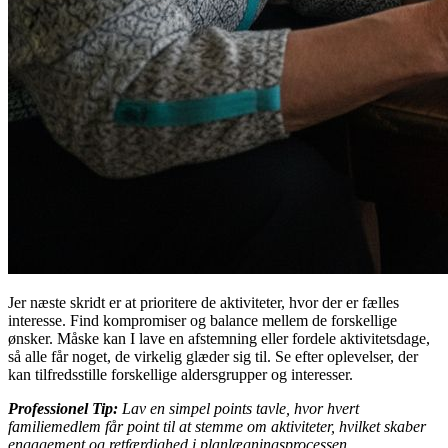
Jer næste skridt er at prioritere de aktiviteter, hvor der er fælles
interesse. Find kompromiser og balance mellem de forskellige
ønsker. Måske kan I lave en afstemning eller fordele aktivitetsdage,
så alle får noget, de virkelig glæder sig til. Se efter oplevelser, der
kan tilfredsstille forskellige aldersgrupper og interesser.
Professionel Tip:
Lav en simpel points tavle, hvor hvert
familiemedlem får point til at stemme om aktiviteter, hvilket skaber
engagement og retfærdighed i planlægningsprocessen.