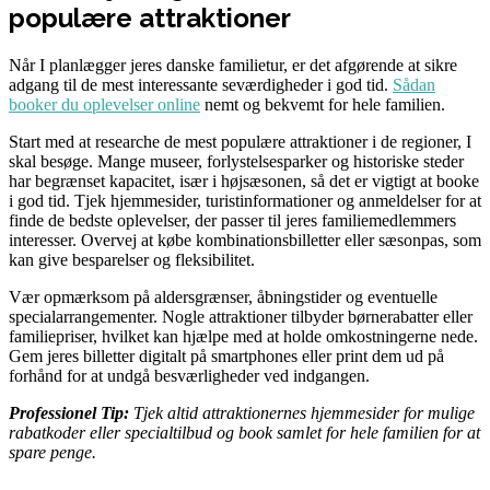
populære attraktioner
Når I planlægger jeres danske familietur, er det afgørende at sikre
adgang til de mest interessante seværdigheder i god tid.
Sådan
booker du oplevelser online
nemt og bekvemt for hele familien.
Start med at researche de mest populære attraktioner i de regioner, I
skal besøge. Mange museer, forlystelsesparker og historiske steder
har begrænset kapacitet, især i højsæsonen, så det er vigtigt at booke
i god tid. Tjek hjemmesider, turistinformationer og anmeldelser for at
finde de bedste oplevelser, der passer til jeres familiemedlemmers
interesser. Overvej at købe kombinationsbilletter eller sæsonpas, som
kan give besparelser og fleksibilitet.
Vær opmærksom på aldersgrænser, åbningstider og eventuelle
specialarrangementer. Nogle attraktioner tilbyder børnerabatter eller
familiepriser, hvilket kan hjælpe med at holde omkostningerne nede.
Gem jeres billetter digitalt på smartphones eller print dem ud på
forhånd for at undgå besværligheder ved indgangen.
Professionel Tip:
Tjek altid attraktionernes hjemmesider for mulige
rabatkoder eller specialtilbud og book samlet for hele familien for at
spare penge.