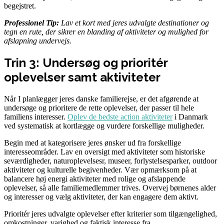
begejstret.
Professionel Tip:
Lav et kort med jeres udvalgte destinationer og
tegn en rute, der sikrer en blanding af aktiviteter og mulighed for
afslapning undervejs.
Trin 3: Undersøg og prioritér
oplevelser samt aktiviteter
Når I planlægger jeres danske familierejse, er det afgørende at
undersøge og prioritere de rette oplevelser, der passer til hele
familiens interesser.
Oplev de bedste action aktiviteter
i Danmark
ved systematisk at kortlægge og vurdere forskellige muligheder.
Begin med at kategorisere jeres ønsker ud fra forskellige
interesseområder. Lav en oversigt med aktiviteter som historiske
seværdigheder, naturoplevelsesr, museer, forlystelsesparker, outdoor
aktiviteter og kulturelle begivenheder. Vær opmærksom på at
balancere høj energi aktiviteter med rolige og afslappende
oplevelser, så alle familiemedlemmer trives. Overvej børnenes alder
og interesser og vælg aktiviteter, der kan engagere dem aktivt.
Prioritér jeres udvalgte oplevelser efter kriterier som tilgængelighed,
omkostninger, varighed og faktisk interesse fra