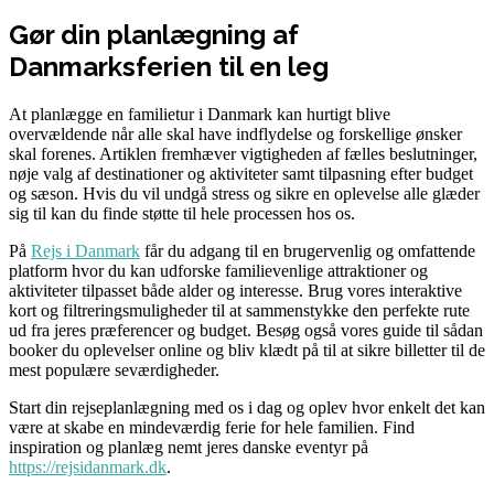
Gør din planlægning af
Danmarksferien til en leg
At planlægge en familietur i Danmark kan hurtigt blive
overvældende når alle skal have indflydelse og forskellige ønsker
skal forenes. Artiklen fremhæver vigtigheden af fælles beslutninger,
nøje valg af destinationer og aktiviteter samt tilpasning efter budget
og sæson. Hvis du vil undgå stress og sikre en oplevelse alle glæder
sig til kan du finde støtte til hele processen hos os.
På
Rejs i Danmark
får du adgang til en brugervenlig og omfattende
platform hvor du kan udforske familievenlige attraktioner og
aktiviteter tilpasset både alder og interesse. Brug vores interaktive
kort og filtreringsmuligheder til at sammenstykke den perfekte rute
ud fra jeres præferencer og budget. Besøg også vores guide til sådan
booker du oplevelser online og bliv klædt på til at sikre billetter til de
mest populære seværdigheder.
Start din rejseplanlægning med os i dag og oplev hvor enkelt det kan
være at skabe en mindeværdig ferie for hele familien. Find
inspiration og planlæg nemt jeres danske eventyr på
https://rejsidanmark.dk
.