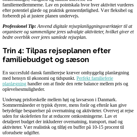
familiemedlemmerne. Lav en pointskala hvor hver aktivitet vurderes
efter potentiel glæde og praktisk gennemførlighed. Vær fleksibel og
forberedt på at justere planen undervejs.
Professionel Tip:
Anvend digitale rejseplanliggningsværktøjer til at
organisere og sammenligne jeres udvalgte aktiviteter, hvilket giver et
bedre overblik over jeres samlede rejseplan.
Trin 4: Tilpas rejseplanen efter
familiebudget og sæson
En succesfuld dansk familierejse kræver omhyggelig planlægning
med hensyn til økonomi og tidspunkt.
Perfekt familieferie
planlægning
handler om at finde den rette balance mellem pris og
oplevelsesmuligheder.
Undersøg prisforskelle mellem høj og lavsæson i Danmark.
Sommermåneder er typisk dyrere, mens forår og efterår kan give
betydelige besparelser på overnatning og aktiviteter. Overvej at rejse
uden for skoleferien for at reducere omkostningerne. Lav et
detaljeret budget der inkluderer overnatning, transport, mad og
aktiviteter. Vær realistisk og tilføj en buffer på 10-15 procent til
uforudsete udgifter.