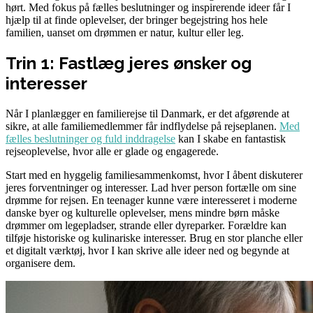
hørt. Med fokus på fælles beslutninger og inspirerende ideer får I
hjælp til at finde oplevelser, der bringer begejstring hos hele
familien, uanset om drømmen er natur, kultur eller leg.
Trin 1: Fastlæg jeres ønsker og
interesser
Når I planlægger en familierejse til Danmark, er det afgørende at
sikre, at alle familiemedlemmer får indflydelse på rejseplanen.
Med
fælles beslutninger og fuld inddragelse
kan I skabe en fantastisk
rejseoplevelse, hvor alle er glade og engagerede.
Start med en hyggelig familiesammenkomst, hvor I åbent diskuterer
jeres forventninger og interesser. Lad hver person fortælle om sine
drømme for rejsen. En teenager kunne være interesseret i moderne
danske byer og kulturelle oplevelser, mens mindre børn måske
drømmer om legepladser, strande eller dyreparker. Forældre kan
tilføje historiske og kulinariske interesser. Brug en stor planche eller
et digitalt værktøj, hvor I kan skrive alle ideer ned og begynde at
organisere dem.