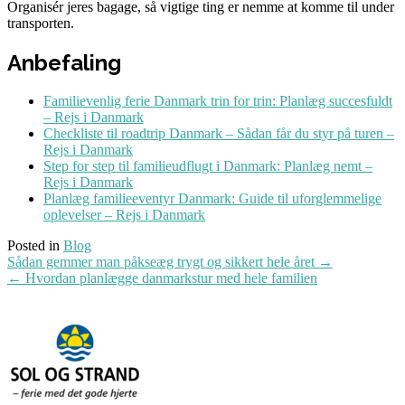
Organisér jeres bagage, så vigtige ting er nemme at komme til under
transporten.
Anbefaling
Familievenlig ferie Danmark trin for trin: Planlæg succesfuldt
– Rejs i Danmark
Checkliste til roadtrip Danmark – Sådan får du styr på turen –
Rejs i Danmark
Step for step til familieudflugt i Danmark: Planlæg nemt –
Rejs i Danmark
Planlæg familieeventyr Danmark: Guide til uforglemmelige
oplevelser – Rejs i Danmark
Posted in
Blog
Post
Sådan gemmer man påkseæg trygt og sikkert hele året
→
navigation
←
Hvordan planlægge danmarkstur med hele familien