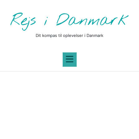
Skip
to
Rejs i Danmark
content
Dit kompas til oplevelser i Danmark