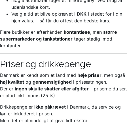
Nogle automater tager et mindre gebyr ved brug af
udenlandske kort.
Vælg altid at blive opkrævet i
DKK
i stedet for i din
hjemvaluta – så får du oftest den bedste kurs.
Flere butikker er efterhånden
kontantløse
, men
større
supermarkeder og tankstationer
tager stadig imod
kontanter.
Priser og drikkepenge
Danmark er kendt som et land med
høje priser
, men også
høj kvalitet
og
gennemsigtighed
i prissætningen.
Der er
ingen skjulte skatter eller afgifter
– priserne du ser,
er altid inkl. moms (25 %).
Drikkepenge er
ikke påkrævet
i Danmark, da service og
løn er inkluderet i prisen.
Men det er almindeligt at give lidt ekstra: