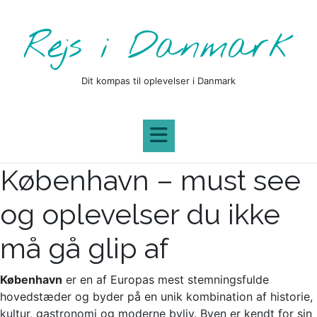
Skip
to
Rejs i Danmark
content
Dit kompas til oplevelser i Danmark
København – must see
og oplevelser du ikke
må gå glip af
København
er en af Europas mest stemningsfulde
hovedstæder og byder på en unik kombination af historie,
kultur, gastronomi og moderne byliv. Byen er kendt for sin