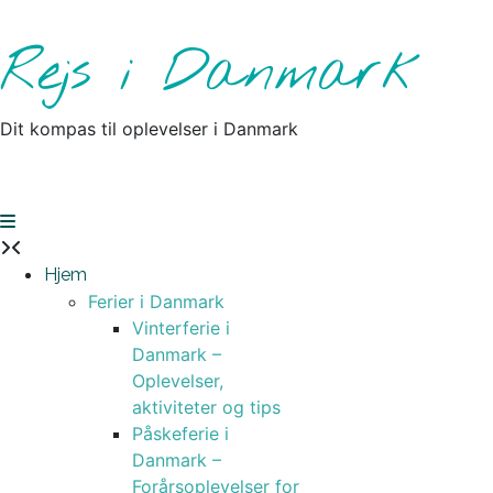
Skip
to
Rejs i Danmark
content
Dit kompas til oplevelser i Danmark
Hjem
Ferier i Danmark
Vinterferie i
Danmark –
Oplevelser,
aktiviteter og tips
Påskeferie i
Danmark –
Forårsoplevelser for