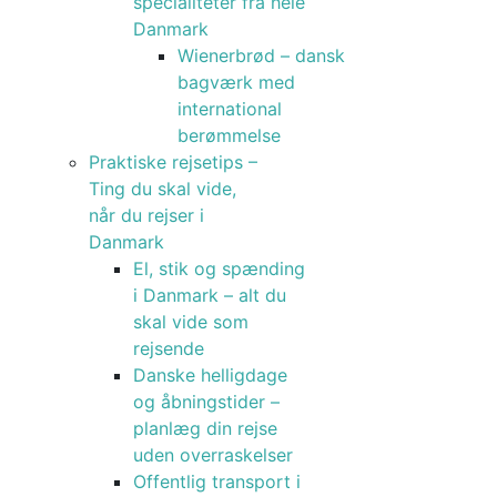
specialiteter fra hele
Danmark
Wienerbrød – dansk
bagværk med
international
berømmelse
Praktiske rejsetips –
Ting du skal vide,
når du rejser i
Danmark
El, stik og spænding
i Danmark – alt du
skal vide som
rejsende
Danske helligdage
og åbningstider –
planlæg din rejse
uden overraskelser
Offentlig transport i