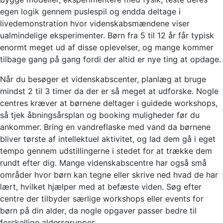
egen logik gennem puslespil og endda deltage i
livedemonstration hvor videnskabsmændene viser
ualmindelige eksperimenter. Børn fra 5 til 12 år får typisk
enormt meget ud af disse oplevelser, og mange kommer
tilbage gang på gang fordi der altid er nye ting at opdage.
Når du besøger et videnskabscenter, planlæg at bruge
mindst 2 til 3 timer da der er så meget at udforske. Nogle
centres kræver at børnene deltager i guidede workshops,
så tjek åbningsårsplan og booking muligheder før du
ankommer. Bring en vandreflaske med vand da børnene
bliver tørste af intellektuel aktivitet, og lad dem gå i eget
tempo gennem udstillingerne i stedet for at trække dem
rundt efter dig. Mange videnskabscentre har også små
områder hvor børn kan tegne eller skrive ned hvad de har
lært, hvilket hjælper med at befæste viden. Søg efter
centre der tilbyder særlige workshops eller events for
børn på din alder, da nogle opgaver passer bedre til
forskellige aldersgrupper.