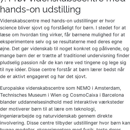
hands-on udstilling
Videnskabscentre med hands-on udstillinger er hvor
science bliver sjovt og forståeligt for børn. I stedet for at
læse om hvordan ting virker, får børnene mulighed for at
eksperimentere selv og se resultaterne med deres egne
øjne. Det gør videnskab til noget konkret og pålivende, og
mange børn der er trætte af traditionel undervisning finder
pludselig passion når de kan røre ved tingene og lege sig
til nye idéer. Disse centre forstår at børn lærer bedst når
de er aktivt engageret og har det sjovt.
Europaiske videnskabscentre som NEMO i Amsterdam,
Technisches Museum i Wien og CosmoCaixa i Barcelona
blander uddannelsesindhold med interaktive værksteder
der motiverer børn til at lære om teknologi,
ingeniørarbejde og naturvidenskab gennem direkte
involvering. Disse centre tilbyder udstillinger hvor børn kan
bygge modeller, eksperimentere med fysik, teste deres