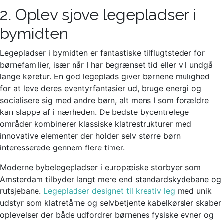
2. Oplev sjove legepladser i
bymidten
Legepladser i bymidten er fantastiske tilflugtsteder for
børnefamilier, især når I har begrænset tid eller vil undgå
lange køretur. En god legeplads giver børnene mulighed
for at leve deres eventyrfantasier ud, bruge energi og
socialisere sig med andre børn, alt mens I som forældre
kan slappe af i nærheden. De bedste bycentrelege
områder kombinerer klassiske klatrestrukturer med
innovative elementer der holder selv større børn
interesserede gennem flere timer.
Moderne bybelegepladser i europæiske storbyer som
Amsterdam tilbyder langt mere end standardskydebane og
rutsjebane.
Legepladser designet til kreativ leg
med unik
udstyr som klatretårne og selvbetjente kabelkørsler skaber
oplevelser der både udfordrer børnenes fysiske evner og