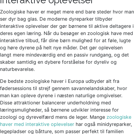
Zoologiske haver er meget mere end bare steder hvor man
ser dyr bag glas. De moderne dyreparker tilbyder
interaktive oplevelser der gør børnene til aktive deltagere i
deres egen læring. Når du besøger en zoologisk have med
interaktive tilbud, får dine børn mulighed for at føle, lugte
og høre dyrene på helt nye måder. Det gør oplevelsen
langt mere mindeværdig end en passiv rundgang, og det
skaber samtidig en dybere forståelse for dyreliv og
naturbevarelse.
De bedste zoologiske haver i Europa udbyder alt fra
fødersessions til strejf gennem savannelandskaber, hvor
man kan opleve dyrene i næsten naturlige omgivelser.
Disse attraktioner balancerer underholdning med
læringsmuligheder, så børnene udvikler interesse for
zoologi og dyrevelfærd mens de leger. Mange
zoologiske
haver med interaktive oplevelser
har også minidyreparker,
legepladser og båtture, som passer perfekt til familien