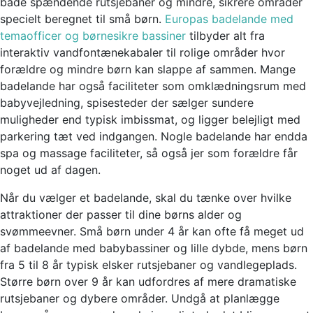
både spændende rutsjebaner og mindre, sikrere områder
specielt beregnet til små børn.
Europas badelande med
temaofficer og børnesikre bassiner
tilbyder alt fra
interaktiv vandfontænekabaler til rolige områder hvor
forældre og mindre børn kan slappe af sammen. Mange
badelande har også faciliteter som omklædningsrum med
babyvejledning, spisesteder der sælger sundere
muligheder end typisk imbissmat, og ligger belejligt med
parkering tæt ved indgangen. Nogle badelande har endda
spa og massage faciliteter, så også jer som forældre får
noget ud af dagen.
Når du vælger et badelande, skal du tænke over hvilke
attraktioner der passer til dine børns alder og
svømmeevner. Små børn under 4 år kan ofte få meget ud
af badelande med babybassiner og lille dybde, mens børn
fra 5 til 8 år typisk elsker rutsjebaner og vandlegeplads.
Større børn over 9 år kan udfordres af mere dramatiske
rutsjebaner og dybere områder. Undgå at planlægge