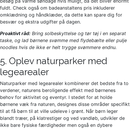
besøg på varme søndage hvis muligt, da det bliver enormt
fuldt. Check også om badeanstaltens pris inkluderer
omklædning og håndklæder, da dette kan spare dig for
besvær og ekstra udgifter på dagen.
Proaktivt råd:
Bring solbeskyttelse og tør tøj i en separat
taske, og lad børnene svømme med flydebælte eller pulje
noodles hvis de ikke er helt trygge svømmere endnu.
5. Oplev naturparker med
legearealer
Naturparker med legearealer kombinerer det bedste fra to
verdener, naturens beroligende effekt med børnenes
behov for aktivitet og eventyr. I stedet for at holde
børnene væk fra naturen, designes disse områder specifikt
til at få børn til at ville udeleve i grønt. Når børn leger
blandt træer, på klatrestiger og ved vandløb, udvikler de
ikke bare fysiske færdigheder men også en dybere