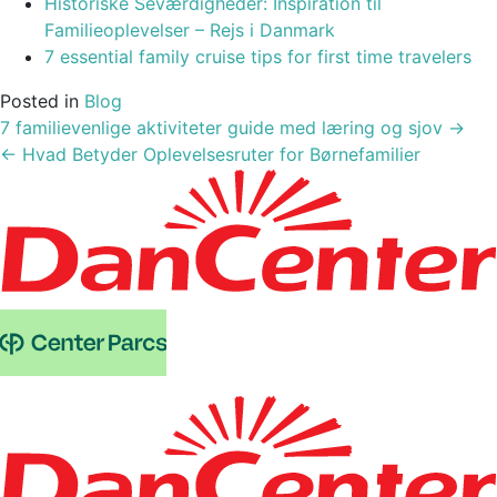
Historiske Seværdigheder: Inspiration til
Familieoplevelser – Rejs i Danmark
7 essential family cruise tips for first time travelers
Posted in
Blog
Post
7 familievenlige aktiviteter guide med læring og sjov
→
navigation
←
Hvad Betyder Oplevelsesruter for Børnefamilier