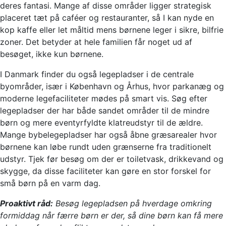
deres fantasi. Mange af disse områder ligger strategisk
placeret tæt på caféer og restauranter, så I kan nyde en
kop kaffe eller let måltid mens børnene leger i sikre, bilfrie
zoner. Det betyder at hele familien får noget ud af
besøget, ikke kun børnene.
I Danmark finder du også legepladser i de centrale
byområder, især i København og Århus, hvor parkanæg og
moderne legefaciliteter mødes på smart vis. Søg efter
legepladser der har både sandet områder til de mindre
børn og mere eventyrfyldte klatreudstyr til de ældre.
Mange bybelegepladser har også åbne græsarealer hvor
børnene kan løbe rundt uden grænserne fra traditionelt
udstyr. Tjek før besøg om der er toiletvask, drikkevand og
skygge, da disse faciliteter kan gøre en stor forskel for
små børn på en varm dag.
Proaktivt råd:
Besøg legepladsen på hverdage omkring
formiddag når færre børn er der, så dine børn kan få mere