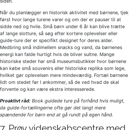
siden.
Når du planlægger en historisk aktivitet med børnene, tjek
først hvor lange turene varer og om der er pauser til at
sidde ned og hvile. Små børn under 6 år kan blive trætte
af lange slotture, så søg efter kortere oplevelser eller
guide-ture der er specifikt designet for deres alder.
Medbring små indimellem snacks og vand, da børnenes
energi kan falde hurtigt hvis de bliver sultne. Mange
historiske steder har små museumsbutikker hvor børnene
kan købe små souvenirs eller historiske replika som lege,
hvilket gør oplevelsen mere mindeværdig. Fortæl børnene
lidt om stedet før I ankommer, så de ved hvad de skal
forvente og kan være ekstra interesserede.
Proaktivt råd:
Book guidede ture på forhånd hvis muligt,
da guide-fortællingerne ofte gør det langt mere
spændende for børn end at gå rundt på egen hånd.
7. Prøv videnskabscentre med