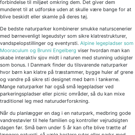
forbindelse til miljøet omkring dem. Det giver dem
munderet til at udforske uden at skulle være bange for at
blive beskidt eller skamle på deres tøj.
De bedste naturparker kombinerer smukke naturscenerier
med børnevenligt legeudstyr som sikre klatrestrukturer,
vandspelopstillinger og eventyrsti.
Alpine legepladser som
Mooraculum og Brunni Engelberg
viser hvordan man kan
skabe interaktiv sjov midt i naturen med stunning udsigter
som bonus. I Danmark finder du tilsvarende naturparker
hvor børn kan klatre på træstammer, bygge huler af grene
og vandre på sikre sti designet med børn i tankerne.
Mange naturparker har også små legepladser ved
parkeringspladser eller picnic områder, så du kan mixe
traditionel leg med naturuderforskning.
Når du planlægger en dag i en naturpark, medbring gode
vandrestøvler til hele familien og kontroller vejrudsigten
dagen før. Små børn under 5 år kan ofte blive trætte af
længere natursti, så vælg kortere ruter eller parks med