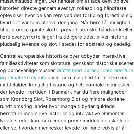
museumsudstillinger. Det handler om at lade dem opleve
historien direkte gennem eventyr, rollespil og håndfaste
oplevelser hvor de kan røre ved det fortid og forestille sig
hvad det var som at leve dengang. Når børn får mulighed
til at uforske gamle slotte, prøve historiske håndværk eller
høre eventyrfortellinger fra tidligere tider, bliver historie
pludselig levende og sjov i stedet for abstrakt og kedelig.
Central europæiske historiske byer udbyder interaktive
familieaktiviteter som slotsture, genskabt historiske scener
og børnevenlige museer.
Slotte med børneorienterede ture
og tematiske events
giver børn mulighed for at lære om
middelalder, kongelig historie og helt normale mennesker
der levede i fortiden. I Danmark har du flere muligheder
som Kronborg Slot, Rosenborg Slot og mindre slottene
rundt omkring landet hvor mange tilbyder guidede
børneture med sjove historier og interaktive elementer.
Nogle steder kan børn endda prøve middelalderiske lege
eller se, hvordan mennesker levede for hundredvis af år