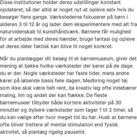
Disse institutioner holder deres udstillinger konstant
opdateret, så der altid er noget nyt at opleve selv hvis du
besøger flere gange. Værkstederne fokuserer på børn i
alderen 3 til 12 år og lader dem eksperimentere med alt fra
naturvidenskab til kunsthåndværk. Børnene får mulighed
for at arbejde med deres hænder, bruge fantasi og opleve
at deres idéer faktisk kan blive til noget konkret.
Når du planlægger dit besøg til et børnemuseum, giver det
mening at tjekke hvilke værksteder der kører på de dage
du er der. Nogle værksteder har faste tider, mens andre
kører på løbende basis hele dagen. Medbring noget tøj
som ikke skal være helt rent, da kreativ leg ofte indebærer
maling, lim og andet der kan flække. De fleste
børnemuseer tilbyder både kortere aktiviteter på 30
minutter og dybere værksteder som tager 1 til 2 timer, så
du kan vælge efter hvor meget tid du har. Husk at børnene
ofte bliver trettere af mental stimulation end fysisk
aktivitet, så planlæg rigelig pausetid.