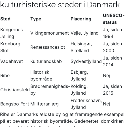
kulturhistoriske steder i Danmark
UNESCO-
Sted
Type
Placering
status
Kongernes
Ja, siden
Vikingemonument
Vejle, Jylland
Jelling
1994
Kronborg
Helsingør,
Ja, siden
Renæssanceslot
Slot
Sjælland
2000
Ja, siden
Vadehavet
Kulturlandskab
Sydvestjylland
2014
Historisk
Esbjerg,
Ribe
Nej
byområde
Jylland
Brødremenigheds-
Kolding,
Ja, siden
Christiansfeld
by
Jylland
2015
Frederikshavn,
Bangsbo Fort
Militæranlæg
Nej
Jylland
Ribe er Danmarks ældste by og et fremragende eksempel
på et bevaret historisk byområde. Gadenettet, domkirken