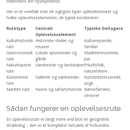
maksimere din rejseoplevelse.
Her er et overblik over de vigtigste typer oplevelsesruter og
hvilke oplevelseselementer, de typisk kombinerer:
Rutetype
Centralt
Typiske Deltagere
Oplevelseselement
Kulturhistorisk
Historiske steder og
Kulturrejsende,
rute
museer
familier
Gastronomisk
Lokale spisesteder og
Madinteresserede,
rute
gårde
par
Naturbaseret
Vandrestier og landskaber
Friluftsfolk,
rute
naturelskere
Kunstnerisk
Gallerier og værksteder
Kunstinteresserede,
rute
unge
Maritim rute
Havne og søfartshistorie
Børnefamilier,
seniorer
Sådan fungerer en oplevelsesrute
En oplevelsesrute er langt mere end blot en geografisk
strækning – den er et komplekst netværk af forbundne