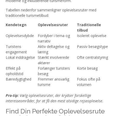
moderne og inkluderende turismeform.
Tabellen nedenfor sammenligner oplevelsesruter med
traditionelle turismetilbud:
Kendetegn
Oplevelsesruter
Traditionelle
tilbud
Oplevelsesdybde
Fordyber i tema og
Isoleret oplevelse
narrativ
Turistens
Aktiv deltagelse og
Passiv besøgstype
engagement
læring
Lokal inddragelse
Stærkt involverede
Ofte centralstyring
aktører
Effekt på
Forlænger turisters
Korte besøg
opholdstid
besøg
Bæredygtighed
Fremmer ansvarlig
Fokus ofte på
turisme
volumen
Pro-tip:
Vælg oplevelsesruter, der krydser forskellige
interesseområder, for at få den mest alsidige rejseoplevelse.
Find Din Perfekte Oplevelsesrute