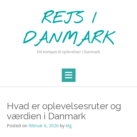
Skip
to
REJS I
content
DANMARK
Dit kompas til oplevelser i Danmark
Hvad er oplevelsesruter og
værdien i Danmark
Posted on
februar 6, 2026
by
blg