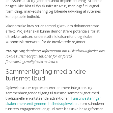
en systematisk og gennemtænkt implementering. Midlerne
bruges ikke blot til fysisk infrastruktur, men også til digital
formidling, markedsføring og løbende udvikling af ruternes
konceptuelle indhold.
Økonomiske krav stiller samtidig krav om dokumenterbar
effekt. Projekter skal kunne demonstrere potentiale for at
tiltrække turister, understøtte lokalsamfund og skabe
økonomisk merværdi for de involverede regioner.
Pro-tip:
Søg detaljeret information om tilskudsmuligheder hos
lokale turismeorganisationer for at forstå
finansieringsmulighederne bedre.
Sammenligning med andre
turismetilbud
Oplevelsesruter repræsenterer en mere integreret og
sammenhængende tilgang til turisme sammenlignet med
traditionelle enkeltstående attraktioner.
Turistinvesteringer
skaber merværdi gennem helhedsoplevelser
, som stimulerer
turisters engagement langt ud over klassiske besøgsformer.