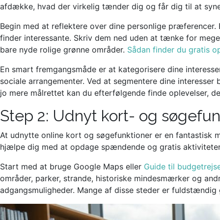
afdække, hvad der virkelig tænder dig og får dig til at sy
Begin med at reflektere over dine personlige præferencer. Er
finder interessante. Skriv dem ned uden at tænke for meget
bare nyde rolige grønne områder.
Sådan finder du gratis o
En smart fremgangsmåde er at kategorisere dine interesser.
sociale arrangementer. Ved at segmentere dine interesser b
jo mere målrettet kan du efterfølgende finde oplevelser, de
Step 2: Udnyt kort- og søgefun
At udnytte online kort og søgefunktioner er en fantastisk m
hjælpe dig med at opdage spændende og gratis aktiviteter 
Start med at bruge Google Maps eller
Guide til budgetrejs
områder, parker, strande, historiske mindesmærker og andre
adgangsmuligheder. Mange af disse steder er fuldstændig gr