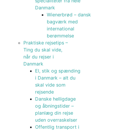
specialiteter fra hele
Danmark
Wienerbrød – dansk
bagværk med
international
berømmelse
Praktiske rejsetips –
Ting du skal vide,
når du rejser i
Danmark
El, stik og spænding
i Danmark – alt du
skal vide som
rejsende
Danske helligdage
og åbningstider –
planlæg din rejse
uden overraskelser
Offentlig transport i