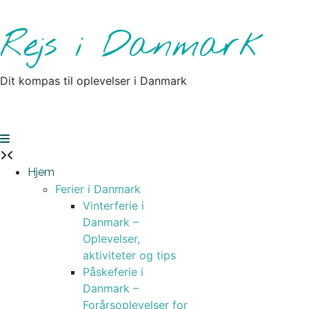
Skip
to
Rejs i Danmark
content
Dit kompas til oplevelser i Danmark
Hjem
Ferier i Danmark
Vinterferie i
Danmark –
Oplevelser,
aktiviteter og tips
Påskeferie i
Danmark –
Forårsoplevelser for