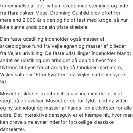
fornemmelse af det liv hun levede med stemning og lyde
fra Haraldskær Mose. Dronning Gunhild blev ofret for
mere end 2.000 år siden og holdt fast med kroge, så hun
ikke kunne undslippe sin triste skæbne.
Den faste udstilling indeholder også masser af
arkæologiske fund fra Vejle egnen og masser af billeder
fra Vejles udvikling. De faste udstillinger indeholder blandt
andet en udstilling om arbejdet på den tid hvor folk
flyttede til byen for at arbejde på fabrikker med mere,
Vejles kulturliv “Efter Fyraften” og Vejles natteliv i nyere
tid.
Museet er ikke et traditionelt museum, men der er lagt
vægt på oplevelser. Museet er derfor fyldt med ny viden
og ny teknologi og masser af hands- on aktiviteter for alle
aldre. Det interaktive dansegulv er et kæmpe hit, hvor man
kan prøve sine evner indenfor forskellige klassiske
dansearter.