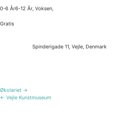
0-6 År6-12 År, Voksen,
Gratis
Spinderigade 11, Vejle, Denmark
Post
Økolariet
→
navigation
←
Vejle Kunstmuseum