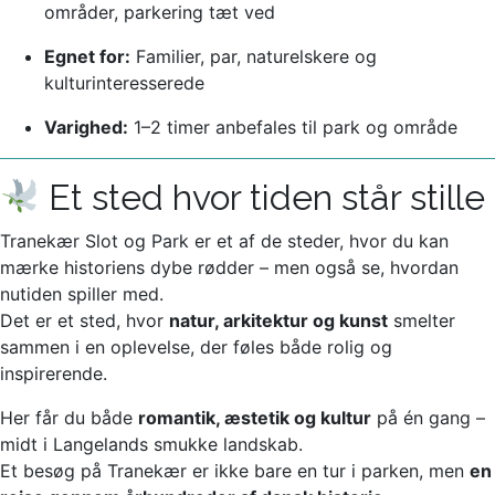
områder, parkering tæt ved
Egnet for:
Familier, par, naturelskere og
kulturinteresserede
Varighed:
1–2 timer anbefales til park og område
Et sted hvor tiden står stille
Tranekær Slot og Park er et af de steder, hvor du kan
mærke historiens dybe rødder – men også se, hvordan
nutiden spiller med.
Det er et sted, hvor
natur, arkitektur og kunst
smelter
sammen i en oplevelse, der føles både rolig og
inspirerende.
Her får du både
romantik, æstetik og kultur
på én gang –
midt i Langelands smukke landskab.
Et besøg på Tranekær er ikke bare en tur i parken, men
en