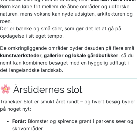
Børn kan løbe frit mellem de åbne områder og udforske
naturen, mens voksne kan nyde udsigten, arkitekturen og
roen.
Der er bænke og små stier, som gør det let at gå på
opdagelse i sit eget tempo.
De omkringliggende områder byder desuden på flere små
kunstværksteder, gallerier og lokale gårdbutikker
, så du
nemt kan kombinere besøget med en hyggelig udflugt i
det langelandske landskab.
Årstidernes slot
Tranekær Slot er smukt året rundt – og hvert besøg byder
på noget nyt:
Forår:
Blomster og spirende grønt i parkens søer og
skovområder.