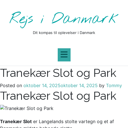
Skip
to
Rejs i Danmark
content
Dit kompas til oplevelser i Danmark
Tranekær Slot og Park
Posted on
oktober 14, 2025
oktober 14, 2025
by
Tommy
Tranekær Slot og Park
Tranekær Slot
er Langelands stolte vartegn og et af