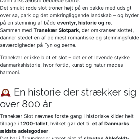
Danmarks ældste beboede slotte.
Det smukt røde slot troner højt på en bakke med udsigt
over sø, park og det omkringliggende landskab – og byder
på en stemning af både
eventyr, historie og ro
.
Sammen med
Tranekær Slotpark
, der omkranser slottet,
danner stedet en af de mest romantiske og stemningsfulde
seværdigheder på Fyn og øerne.
Tranekær er ikke blot et slot – det er et levende stykke
danmarkshistorie, hvor fortid, kunst og natur mødes i
harmoni.
En historie der strækker sig
over 800 år
Tranekær Slot nævnes første gang i historiske kilder helt
tilbage i
1200-tallet
, hvilket gør det til
et af Danmarks
ældste adelsgodser
.
Det har i århundreder været ejet af
slægten Ahlefeldt-