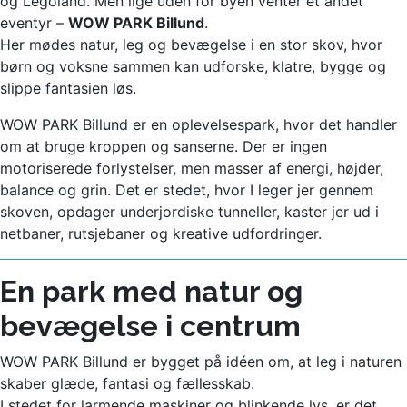
og Legoland. Men lige uden for byen venter et andet
eventyr –
WOW PARK Billund
.
Her mødes natur, leg og bevægelse i en stor skov, hvor
børn og voksne sammen kan udforske, klatre, bygge og
slippe fantasien løs.
WOW PARK Billund er en oplevelsespark, hvor det handler
om at bruge kroppen og sanserne. Der er ingen
motoriserede forlystelser, men masser af energi, højder,
balance og grin. Det er stedet, hvor I leger jer gennem
skoven, opdager underjordiske tunneller, kaster jer ud i
netbaner, rutsjebaner og kreative udfordringer.
En park med natur og
bevægelse i centrum
WOW PARK Billund er bygget på idéen om, at leg i naturen
skaber glæde, fantasi og fællesskab.
I stedet for larmende maskiner og blinkende lys, er det