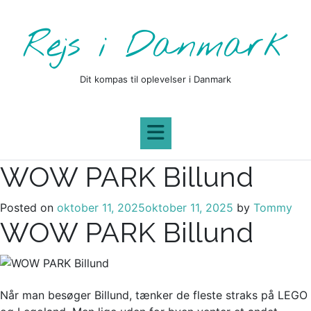
Skip
to
Rejs i Danmark
content
Dit kompas til oplevelser i Danmark
WOW PARK Billund
Posted on
oktober 11, 2025
oktober 11, 2025
by
Tommy
WOW PARK Billund
Når man besøger Billund, tænker de fleste straks på LEGO