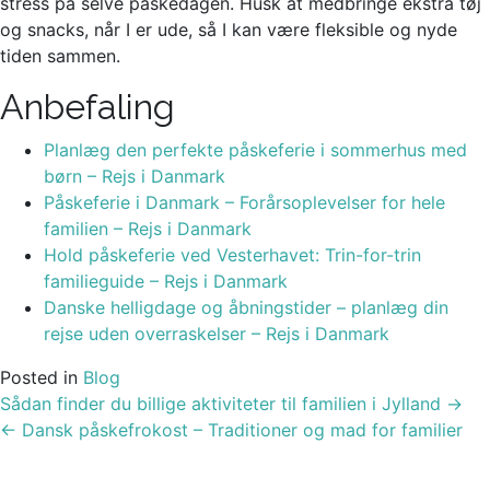
stress på selve påskedagen. Husk at medbringe ekstra tøj
og snacks, når I er ude, så I kan være fleksible og nyde
tiden sammen.
Anbefaling
Planlæg den perfekte påskeferie i sommerhus med
børn – Rejs i Danmark
Påskeferie i Danmark – Forårsoplevelser for hele
familien – Rejs i Danmark
Hold påskeferie ved Vesterhavet: Trin-for-trin
familieguide – Rejs i Danmark
Danske helligdage og åbningstider – planlæg din
rejse uden overraskelser – Rejs i Danmark
Posted in
Blog
Post
Sådan finder du billige aktiviteter til familien i Jylland
→
navigation
←
Dansk påskefrokost – Traditioner og mad for familier