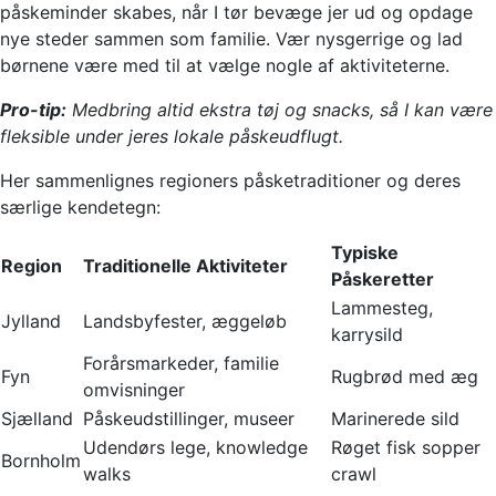
påskeminder skabes, når I tør bevæge jer ud og opdage
nye steder sammen som familie. Vær nysgerrige og lad
børnene være med til at vælge nogle af aktiviteterne.
Pro-tip:
Medbring altid ekstra tøj og snacks, så I kan være
fleksible under jeres lokale påskeudflugt.
Her sammenlignes regioners påsketraditioner og deres
særlige kendetegn:
Typiske
Region
Traditionelle Aktiviteter
Påskeretter
Lammesteg,
Jylland
Landsbyfester, æggeløb
karrysild
Forårsmarkeder, familie
Fyn
Rugbrød med æg
omvisninger
Sjælland
Påskeudstillinger, museer
Marinerede sild
Udendørs lege, knowledge
Røget fisk sopper
Bornholm
walks
crawl