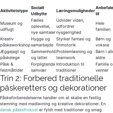
Socialt
Anbefal
Aktivitetstype
Læringsmuligheder
Udbytte
til
Fælles
Udvider viden,
Museum og
Hele
oplevelse,
udfordrer
udflugt
familien
nye samtaler
nysgerrighed
Kreativ
Hygge og
Styrker fantasi og
Børn og
påskeworkshop
samarbejde
finmotorik
voksne
Æggejagt og
Sammenhold
Problemløsning og
Børn i all
påskelege
og latter
teamwork
aldre
Påsk &
Forpligtende
Introduktion til
Familie 
festmåltider
samvær
traditioner
venner
Trin 2: Forbered traditionelle
påskeretters og dekorationer
Påskeforberedelserne handler om at skabe en festlig
stemning med madlavning og kreative dekorationer. En
dansk påskefrokost
er fyldt med traditioner og smag.