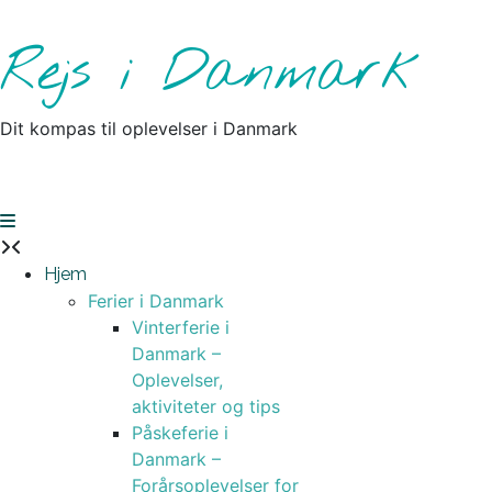
Skip
to
Rejs i Danmark
content
Dit kompas til oplevelser i Danmark
Hjem
Ferier i Danmark
Vinterferie i
Danmark –
Oplevelser,
aktiviteter og tips
Påskeferie i
Danmark –
Forårsoplevelser for