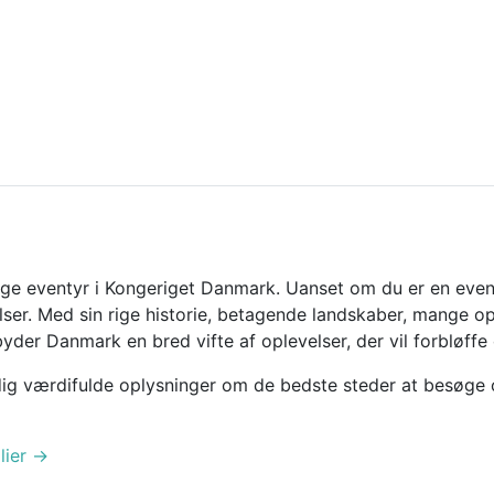
ige eventyr i Kongeriget Danmark. Uanset om du er en eventy
ser. Med sin rige historie, betagende landskaber, mange o
lbyder Danmark en bred vifte af oplevelser, der vil forbløf
dig værdifulde oplysninger om de bedste steder at besøge og 
lier
→