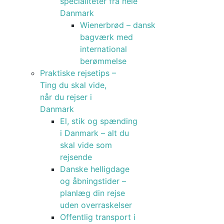
specialiteter fra hele
Danmark
Wienerbrød – dansk
bagværk med
international
berømmelse
Praktiske rejsetips –
Ting du skal vide,
når du rejser i
Danmark
El, stik og spænding
i Danmark – alt du
skal vide som
rejsende
Danske helligdage
og åbningstider –
planlæg din rejse
uden overraskelser
Offentlig transport i