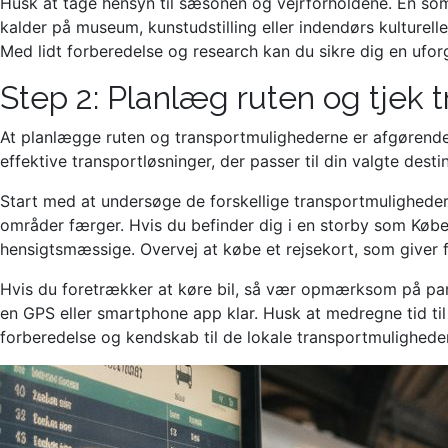
Husk at tage hensyn til sæsonen og vejrforholdene. En somm
kalder på museum, kunstudstilling eller indendørs kulturelle a
Med lidt forberedelse og research kan du sikre dig en ufor
Step 2: Planlæg ruten og tjek 
At planlægge ruten og transportmulighederne er afgørende
effektive transportløsninger, der passer til din valgte destin
Start med at undersøge de forskellige transportmuligheder
områder færger. Hvis du befinder dig i en storby som Køb
hensigtsmæssige. Overvej at købe et rejsekort, som giver fl
Hvis du foretrækker at køre bil, så vær opmærksom på parke
en GPS eller smartphone app klar. Husk at medregne tid til 
forberedelse og kendskab til de lokale transportmulighed