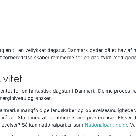
len til en vellykket dagstur. Danmark byder på et hav af m
rekt forberedelse skaber rammerne for en dag fyldt med god
ivitet
mentet for en fantastisk dagstur i Danmark. Denne proces ha
energiniveau og ønsker.
 Danmarks mangfoldige landskaber og oplevelsesmuligheder.
åder. Start med at identificere dine præferencer. Elsker d
plevelser? Så kan nationalparker som
Nationalpark guide
Vad