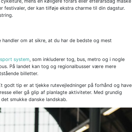
cykelture, mens en køligere forårs eller efterårsdag måske
 festivaler, der kan tilføje ekstra charme til din dagstur.
tring.
 handler om at sikre, at du har de bedste og mest
ansport system
, som inkluderer tog, bus, metro og i nogle
bus. På landet kan tog og regionalbusser være mere
stående billetter.
 godt tip er at tjekke rutevejledninger på forhånd og have
sse eller gå glip af planlagte aktiviteter. Med grundig
em det smukke danske landskab.