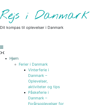
Skip
to
Rejs i Danmark
content
Dit kompas til oplevelser i Danmark
Hjem
Ferier i Danmark
Vinterferie i
Danmark –
Oplevelser,
aktiviteter og tips
Påskeferie i
Danmark –
Forårsoplevelser for