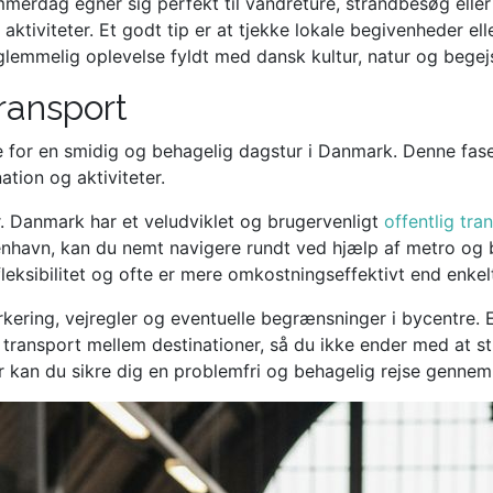
erdag egner sig perfekt til vandreture, strandbesøg eller 
ktiviteter. Et godt tip er at tjekke lokale begivenheder eller
glemmelig oplevelse fyldt med dansk kultur, natur og begejs
transport
 for en smidig og behagelig dagstur i Danmark. Denne fase
ation og aktiviteter.
. Danmark har et veludviklet og brugervenligt
offentlig tr
enhavn, kan du nemt navigere rundt ved hjælp af metro og 
eksibilitet og ofte er mere omkostningseffektivt end enkelt
ring, vejregler og eventuelle begrænsninger i bycentre. Et
transport mellem destinationer, så du ikke ender med at stre
er kan du sikre dig en problemfri og behagelig rejse genn