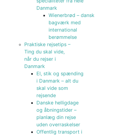
specialiteter fra hele
Danmark
Wienerbrød – dansk
bagværk med
international
berømmelse
Praktiske rejsetips –
Ting du skal vide,
når du rejser i
Danmark
El, stik og spænding
i Danmark – alt du
skal vide som
rejsende
Danske helligdage
og åbningstider –
planlæg din rejse
uden overraskelser
Offentlig transport i