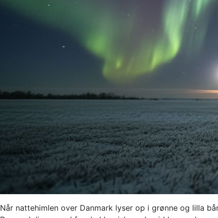
Når nattehimlen over Danmark lyser op i grønne og lilla b