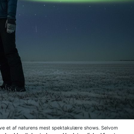
leve et af naturens mest spektakulære shows. Selvom