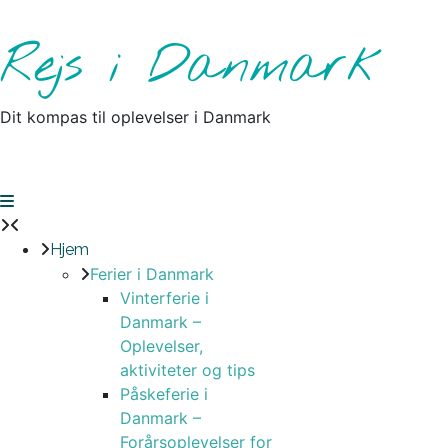
Skip
to
Rejs i Danmark
content
Dit kompas til oplevelser i Danmark
Hjem
Ferier i Danmark
Vinterferie i
Danmark –
Oplevelser,
aktiviteter og tips
Påskeferie i
Danmark –
Forårsoplevelser for