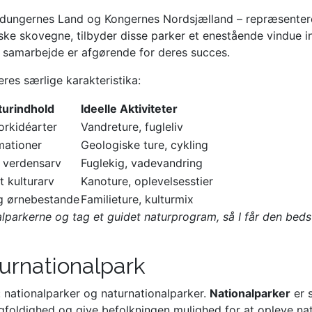
ldungernes Land og Kongernes Nordsjælland – repræsenterer
riske skovegne, tilbyder disse parker et enestående vindue i
 og samarbejde er afgørende for deres succes.
res særlige karakteristika:
turindhold
Ideelle Aktiviteter
orkidéarter
Vandreture, fugleliv
mationer
Geologiske ture, cykling
verdensarv
Fuglekig, vadevandring
t kulturarv
Kanoture, oplevelsesstier
g ørnebestande
Familieture, kulturmix
nalparkerne og tag et guidet naturprogram, så I får den bed
urnationalpark
 nationalparker og naturnationalparker.
Nationalparker
er 
gfoldighed og give befolkningen mulighed for at opleve na