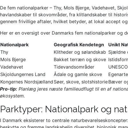
De fem nationalparker – Thy, Mols Bjerge, Vadehavet, Skjo
havlandskaber til skovområder, fra klitlandskaber til histo
gennem frivillige aftaler, hvilket betyder, at lokal accept
Her er en oversigt over Danmarks fem nationalparker og de
Nationalpark
Geografisk Kendetegn
Unikt Na
Thy
Klitheder og sølandskab
Sjældne 
Mols Bjerge
Bakket terræn og skove
Istidsfor
Vadehavet
Tidevandsområder
UNESCO 
Skjoldungernes Land
Ådale og gamle skove
Egenarte
Kongernes Nordsjælland
Søer, skove, slotshistorie
Bæver o
Pro-tip:
Planlæg jeres næste familieudflugt til en af natio
økosystem.
Parktyper: Nationalpark og nat
I Danmark eksisterer to centrale naturbevarelseskoncepter:
beskytte og fremme landskabelig diversitet, biologisk man