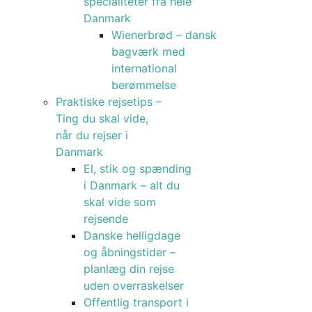
specialiteter fra hele
Danmark
Wienerbrød – dansk
bagværk med
international
berømmelse
Praktiske rejsetips –
Ting du skal vide,
når du rejser i
Danmark
El, stik og spænding
i Danmark – alt du
skal vide som
rejsende
Danske helligdage
og åbningstider –
planlæg din rejse
uden overraskelser
Offentlig transport i