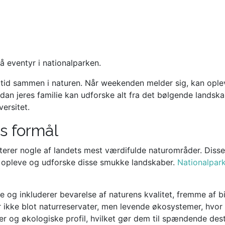
 tid sammen i naturen. Når weekenden melder sig, kan opl
vordan jeres familie kan udforske alt fra det bølgende lands
ersitet.
s formål
rer nogle af landets mest værdifulde naturområder. Disse p
t opleve og udforske disse smukke landskaber.
Nationalpar
g inkluderer bevarelse af naturens kvalitet, fremme af bi
er ikke blot naturreservater, men levende økosystemer, hv
r og økologiske profil, hvilket gør dem til spændende desti