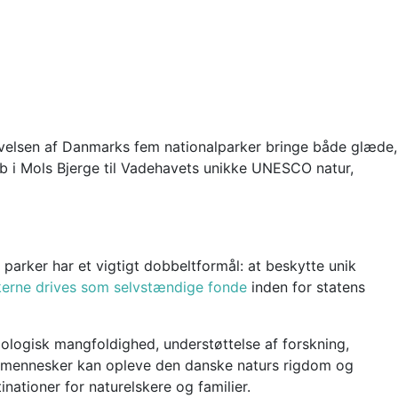
evelsen af Danmarks fem nationalparker bringe både glæde,
kab i Mols Bjerge til Vadehavets unikke UNESCO natur,
arker har et vigtigt dobbeltformål: at beskytte unik
kerne drives som selvstændige fonde
inden for statens
ologisk mangfoldighed, understøttelse af forskning,
or mennesker kan opleve den danske naturs rigdom og
nationer for naturelskere og familier.