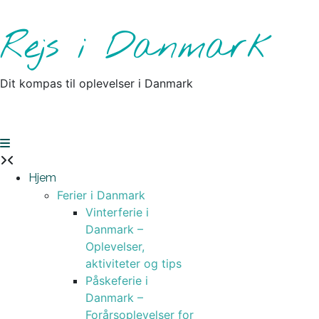
Skip
to
Rejs i Danmark
content
Dit kompas til oplevelser i Danmark
Hjem
Ferier i Danmark
Vinterferie i
Danmark –
Oplevelser,
aktiviteter og tips
Påskeferie i
Danmark –
Forårsoplevelser for