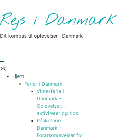
Skip
to
Rejs i Danmark
content
Dit kompas til oplevelser i Danmark
Hjem
Ferier i Danmark
Vinterferie i
Danmark –
Oplevelser,
aktiviteter og tips
Påskeferie i
Danmark –
Forårsoplevelser for