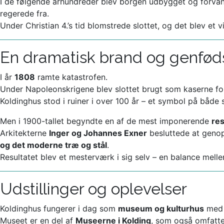
I de følgende århundreder blev borgen udbygget og forvand
regerede fra.
Under Christian 4.’s tid blomstrede slottet, og det blev et 
En dramatisk brand og genfød
I år
1808
ramte katastrofen.
Under Napoleonskrigene blev slottet brugt som kaserne f
Koldinghus stod i ruiner i over 100 år – et symbol på både 
Men i 1900-tallet begyndte en af de mest imponerende
res
Arkitekterne
Inger og Johannes Exner
besluttede at genop
og det moderne træ og stål
.
Resultatet blev et mesterværk i sig selv – en balance mel
Udstillinger og oplevelser
Koldinghus fungerer i dag som
museum og kulturhus
med s
Museet er en del af
Museerne i Kolding
, som også omfatte