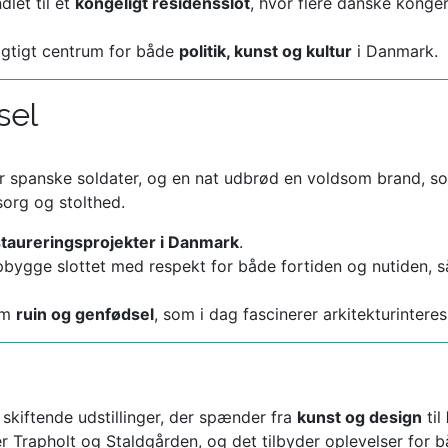
let til et
kongeligt residensslot
, hvor flere danske konge
vigtigt centrum for både
politik, kunst og kultur
i Danmark.
sel
or spanske soldater, og en nat udbrød en voldsom brand, 
sorg og stolthed.
taureringsprojekter i Danmark
.
bygge slottet med respekt for både fortiden og nutiden, s
lem
ruin og genfødsel
, som i dag fascinerer arkitekturintere
kiftende udstillinger, der spænder fra
kunst og design
til
r Trapholt og Staldgården, og det tilbyder oplevelser for 