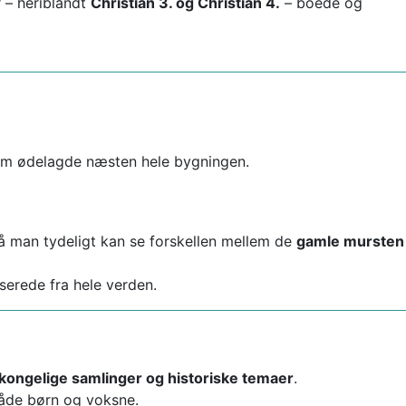
r – heriblandt
Christian 3. og Christian 4.
– boede og
som ødelagde næsten hele bygningen.
å man tydeligt kan se forskellen mellem de
gamle mursten
sserede fra hele verden.
kongelige samlinger og historiske temaer
.
både børn og voksne.