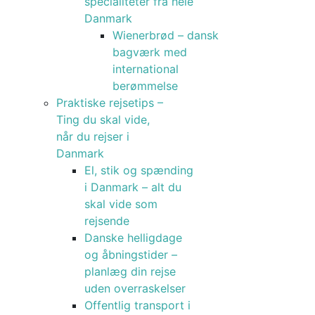
specialiteter fra hele
Danmark
Wienerbrød – dansk
bagværk med
international
berømmelse
Praktiske rejsetips –
Ting du skal vide,
når du rejser i
Danmark
El, stik og spænding
i Danmark – alt du
skal vide som
rejsende
Danske helligdage
og åbningstider –
planlæg din rejse
uden overraskelser
Offentlig transport i