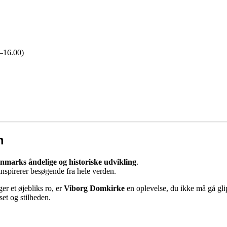
0–16.00)
n
marks åndelige og historiske udvikling
.
inspirerer besøgende fra hele verden.
ger et øjebliks ro, er
Viborg Domkirke
en oplevelse, du ikke må gå glip
et og stilheden.