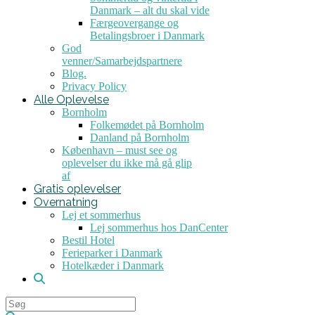
Danmark – alt du skal vide
Færgeovergange og
Betalingsbroer i Danmark
God
venner/Samarbejdspartnere
Blog.
Privacy Policy
Alle Oplevelse
Bornholm
Folkemødet på Bornholm
Danland på Bornholm
København – must see og
oplevelser du ikke må gå glip
af
Gratis oplevelser
Overnatning
Lej et sommerhus
Lej sommerhus hos DanCenter
Bestil Hotel
Ferieparker i Danmark
Hotelkæder i Danmark