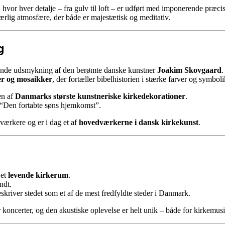
, hvor hver detalje – fra gulv til loft – er udført med imponerende præci
rlig atmosfære, der både er majestætisk og meditativ.
g
tende udsmykning af den berømte danske kunstner
Joakim Skovgaard
.
er og mosaikker
, der fortæller bibelhistorien i stærke farver og symboli
en af
Danmarks største kunstneriske kirkedekorationer
.
 “Den fortabte søns hjemkomst”.
ærkere og er i dag et af
hovedværkerne i dansk kirkekunst
.
 et
levende kirkerum
.
ndt.
kriver stedet som et af de mest fredfyldte steder i Danmark.
ncerter, og den akustiske oplevelse er helt unik – både for kirkemusik