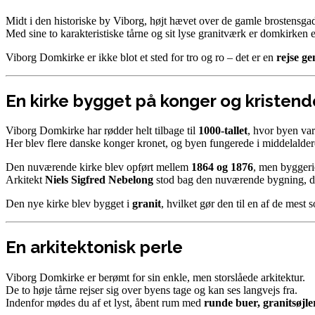
Midt i den historiske by Viborg, højt hævet over de gamle brostensgad
Med sine to karakteristiske tårne og sit lyse granitværk er domkirken
Viborg Domkirke er ikke blot et sted for tro og ro – det er en
rejse g
En kirke bygget på konger og kristen
Viborg Domkirke har rødder helt tilbage til
1000-tallet
, hvor byen var
Her blev flere danske konger kronet, og byen fungerede i middelalde
Den nuværende kirke blev opført mellem
1864 og 1876
, men byggeri
Arkitekt
Niels Sigfred Nebelong
stod bag den nuværende bygning, de
Den nye kirke blev bygget i
granit
, hvilket gør den til en af de mest
En arkitektonisk perle
Viborg Domkirke er berømt for sin enkle, men storslåede arkitektur.
De to høje tårne rejser sig over byens tage og kan ses langvejs fra.
Indenfor mødes du af et lyst, åbent rum med
runde buer, granitsøjle