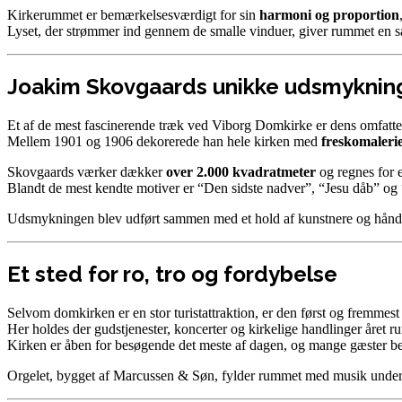
Kirkerummet er bemærkelsesværdigt for sin
harmoni og proportion
Lyset, der strømmer ind gennem de smalle vinduer, giver rummet en sæ
Joakim Skovgaards unikke udsmyknin
Et af de mest fascinerende træk ved Viborg Domkirke er dens omfat
Mellem 1901 og 1906 dekorerede han hele kirken med
freskomaleri
Skovgaards værker dækker
over 2.000 kvadratmeter
og regnes for 
Blandt de mest kendte motiver er “Den sidste nadver”, “Jesu dåb” og
Udsmykningen blev udført sammen med et hold af kunstnere og håndv
Et sted for ro, tro og fordybelse
Selvom domkirken er en stor turistattraktion, er den først og fremmest
Her holdes der gudstjenester, koncerter og kirkelige handlinger året ru
Kirken er åben for besøgende det meste af dagen, og mange gæster bes
Orgelet, bygget af Marcussen & Søn, fylder rummet med musik under ko