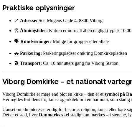
Praktiske oplysninger
📍
Adresse:
Sct. Mogens Gade 4, 8800 Viborg
⏰
Åbningstider:
Kirken er normalt åben dagligt (typisk 10.0
🗣️
Rundvisninger:
Mulige for grupper efter aftale
🚗
Parkering:
Parkeringspladser omkring Domkirkepladsen
🚆
Transport:
Ca. 10 minutters gang fra Viborg Station
Viborg Domkirke – et nationalt varteg
Viborg Domkirke er mere end blot en kirke – den er et
symbol på Dan
Her mødes fortidens tro, kunst og arkitektur i en harmoni, som stadig 
Uanset om du interesserer dig for historie, religion, kunst eller bare sø
Det er et sted, hvor
Danmarks sjæl
stadig kan mærkes – i stenene, lys
.