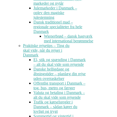
markeder og nytår
Julemarkeder i Danmark –
oplev den magiske
julestemning
Dansk traditionel mad –
regionale specialiteter fra hele
Danmark
Wienerbrød – dansk bagværk
med international berømmelse
Praktiske rejsetips – Ting du
skal vide, når du rejser i
Danmark
El, stik og spænding i Danmark
– alt du skal vide som rejsende
Danske helligdage og
åbningstider – planlæg din rejse
uden overraskelser
Offentlig transport i Danmark –
tog, bus, metro og færger
Valuta og betaling i Danmark –
alt du skal vide som rejsende
Trafik og kørselsregler i
Danmark – sådan kører du
lovligt og trygt
Sommertid og vintertid i