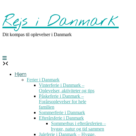
Skip
to
Rejs i Danmark
content
Dit kompas til oplevelser i Danmark
Hjem
Ferier i Danmark
Vinterferie i Danmark –
Oplevelser, aktiviteter og tips
Påskeferie i Danmark –
Forårsoplevelser for hele
familien
Sommerferie i Danmark
Efterårsferie i Danmark
Sommerhus i efterårsferien –
hygge, natur og tid sammen
Juleferie i Danmark – Hygge,