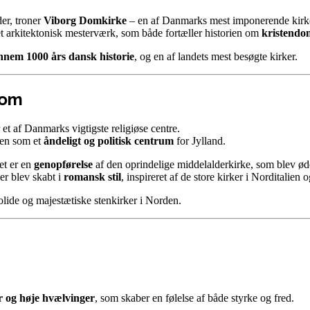
er, troner
Viborg Domkirke
– en af Danmarks mest imponerende kirker
 et arkitektonisk mesterværk, som både fortæller historien om
kristendo
ennem 1000 års dansk historie
, og en af landets mest besøgte kirker.
dom
 et af Danmarks vigtigste religiøse centre.
ren som et
åndeligt og politisk centrum
for Jylland.
et er en
genopførelse
af den oprindelige middelalderkirke, som blev øde
r blev skabt i
romansk stil
, inspireret af de store kirker i Norditalien
 solide og majestætiske stenkirker i Norden.
r og høje hvælvinger
, som skaber en følelse af både styrke og fred.