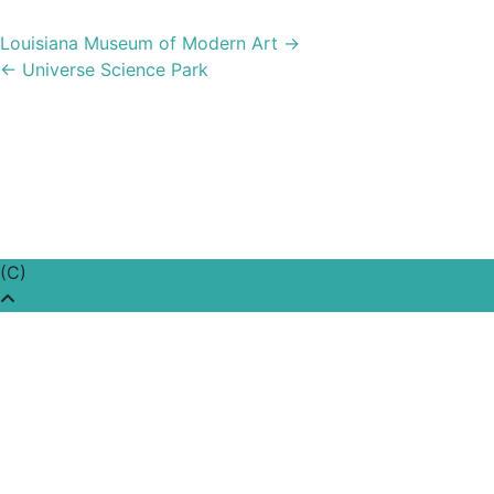
Post
Louisiana Museum of Modern Art
→
navigation
←
Universe Science Park
(C)
TSA MEDIA