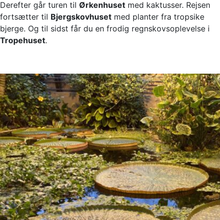
Derefter går turen til
Ørkenhuset
med kaktusser. Rejsen
fortsætter til
Bjergskovhuset
med planter fra tropsike
bjerge. Og til sidst får du en frodig regnskovsoplevelse i
Tropehuset
.