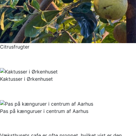
Citrusfrugter
Kaktusser i Ørkenhuset
Pas på kænguruer i centrum af Aarhus
Væksthusets cafe er ofte proppet, hvilket vist er den