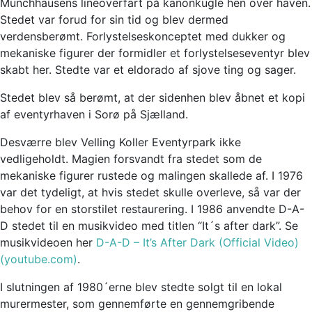
Münchhausens lineoverfart på kanonkugle hen over haven.
Stedet var forud for sin tid og blev dermed
verdensberømt. Forlystelseskonceptet med dukker og
mekaniske figurer der formidler et forlystelseseventyr blev
skabt her. Stedte var et eldorado af sjove ting og sager.
Stedet blev så berømt, at der sidenhen blev åbnet et kopi
af eventyrhaven i Sorø på Sjælland.
Desværre blev Velling Koller Eventyrpark ikke
vedligeholdt. Magien forsvandt fra stedet som de
mekaniske figurer rustede og malingen skallede af. I 1976
var det tydeligt, at hvis stedet skulle overleve, så var der
behov for en storstilet restaurering. I 1986 anvendte D-A-
D stedet til en musikvideo med titlen “It´s after dark”. Se
musikvideoen her
D-A-D – It’s After Dark (Official Video)
(youtube.com)
.
I slutningen af 1980´erne blev stedte solgt til en lokal
murermester, som gennemførte en gennemgribende