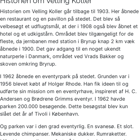
Historien om Velling Koller
Historien om Velling Koller går tilbage til 1903. Her åbnede
en restaurant og en pavillon på stedet. Det blev så
velbesøgt et udflugtsmål, at der i 1908 også blev åbnet et
hotel og et udkigstårn. Området blev tilgængeligt for de
fleste, da jernbanen med station i Bryrup knap 2 km væk
åbnede i 1900. Det gav adgang til en noget ukendt
naturperle i Danmark, området ved Vrads Bakker og
skoven omkring Bryrup.
I 1962 åbnede en eventyrpark på stedet. Grunden var i
1956 blevet købt af Holger Rhode. Han fik ideen til og
udførte sin mission om en eventyrhave, inspireret af H. C.
Andersen og Brødrene Grimms eventyr. I 1962 havde
parken 200.000 besøgende. Dette besøgstal blev kun
slået det år af Tivoli i København.
Og parken var i den grad eventyrlig. En svanesø. Et slot.
Levende chimpanser. Mekaniske dukker. Rumraketter.