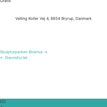
Gratis
Velling Koller Vej 4, 8654 Bryrup, Danmark
Post
Skulpturparken Blokhus
→
navigation
←
Stevnsfortet
(C)
TSA MEDIA